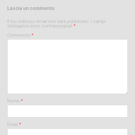
Lascia un commento
Il tuo indirizzo email non sarà pubblicato.
I campi
obbligatori sono contrassegnati
*
Commento
*
Nome
*
Email
*