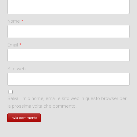
Nome
*
Email
*
Sito web
Salva il mio nome, email e sito web in questo browser per
la prossima volta che commento.