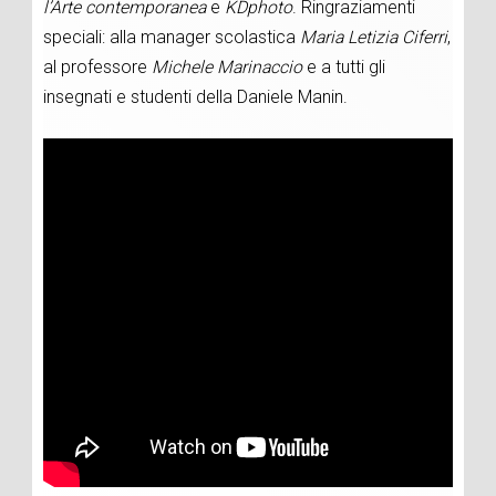
l’Arte contemporanea
e
KDphoto
. Ringraziamenti
speciali: alla manager scolastica
Maria Letizia Ciferri
,
al professore
Michele Marinaccio
e a tutti gli
insegnati e studenti della Daniele Manin.