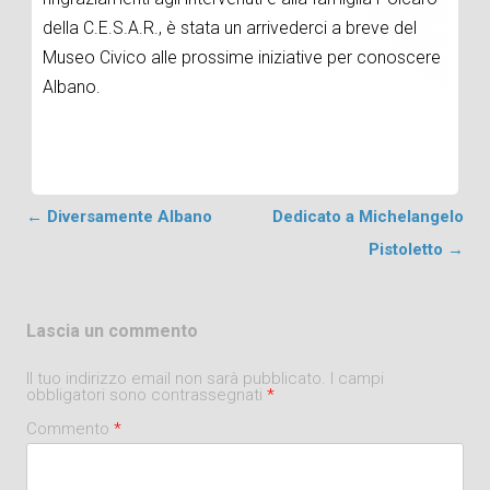
della C.E.S.A.R., è stata un arrivederci a breve del
Museo Civico alle prossime iniziative per conoscere
Albano.
Post navigation
←
Diversamente Albano
Dedicato a Michelangelo
Pistoletto
→
Lascia un commento
Il tuo indirizzo email non sarà pubblicato.
I campi
obbligatori sono contrassegnati
*
Commento
*