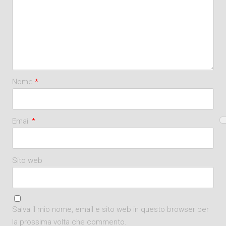
Nome
*
Email
*
Sito web
Salva il mio nome, email e sito web in questo browser per
la prossima volta che commento.